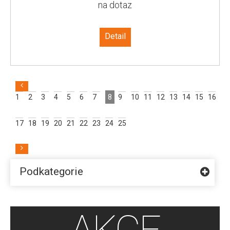
na dotaz
pokládku na sucho (písek, štěrk), na terče a po nalepení na beton i pro
pojezd.
Detail
1
2
3
4
5
6
7
8
9
10
11
12
13
14
15
16
17
18
19
20
21
22
23
24
25
Podkategorie