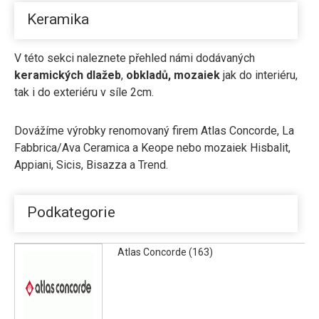
Keramika
V této sekci naleznete přehled námi dodávaných
keramických dlažeb
,
obkladů,
mozaiek
jak do interiéru,
tak i do exteriéru v síle 2cm.
Dovážíme výrobky renomovaný firem
Atlas Concorde
, La
Fabbrica/
Ava Ceramica
a
Keope
nebo mozaiek Hisbalit,
Appiani, Sicis, Bisazza a Trend.
Podkategorie
Atlas Concorde (163)