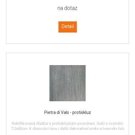
na dotaz
Detail
Pietra di Vals - protiskluz
Rektifikovaná dlažba s protiskluzným povrchem. Sokl o rozměru
7,2x60cm. K dispozici jsou i další dekorativní prvky a tvarovky (viz
katalog). Dlažba v síle 2 cm je mimořádně odolná a vhodná i pro