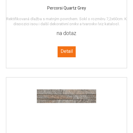
Percorsi Quartz Grey
Rektifikovaná dlažba s matným povrchem. Sokl o rozměru 7,2x60cm. K
dispozici jsou i další dekorativní prvky a tvarovky (viz katalog).
na dotaz
Detail