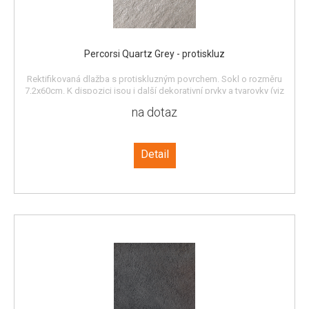
Percorsi Quartz Grey - protiskluz
Rektifikovaná dlažba s protiskluzným povrchem. Sokl o rozměru
7,2x60cm. K dispozici jsou i další dekorativní prvky a tvarovky (viz
katalog).
na dotaz
Detail