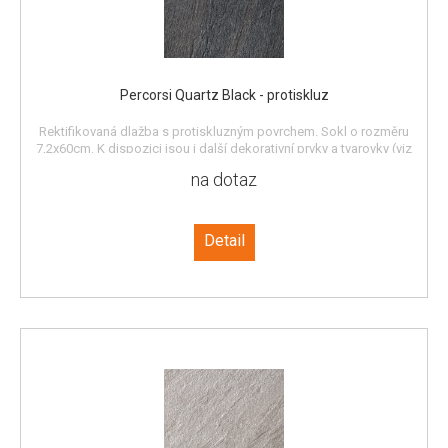
Percorsi Quartz Black - protiskluz
Rektifikovaná dlažba s protiskluzným povrchem. Sokl o rozměru
7,2x60cm. K dispozici jsou i další dekorativní prvky a tvarovky (viz
katalog). Dlažba v síle 2 cm je mimořádně odolná a vhodná i pro
na dotaz
pokládku na sucho (písek, štěrk), na terče a po nalepení na beton i pro
pojezd.
Detail