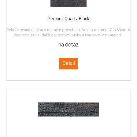
Percorsi Quartz Black
Rektifikovaná dlažba s matným povrchem. Sokl o rozměru 7,2x60cm. K
dispozici jsou i další dekorativní prvky a tvarovky (viz katalog).
na dotaz
Detail