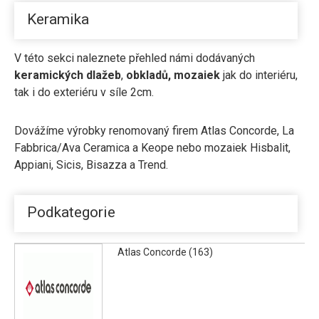
Keramika
V této sekci naleznete přehled námi dodávaných
keramických dlažeb
,
obkladů,
mozaiek
jak do interiéru,
tak i do exteriéru v síle 2cm.
Dovážíme výrobky renomovaný firem
Atlas Concorde
, La
Fabbrica/
Ava Ceramica
a
Keope
nebo mozaiek Hisbalit,
Appiani, Sicis, Bisazza a Trend.
Podkategorie
Atlas Concorde (163)