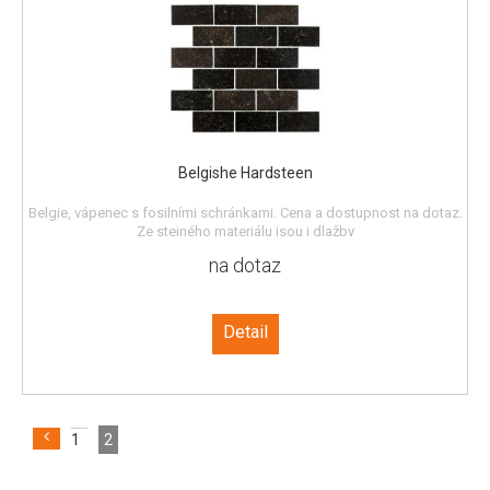
Belgishe Hardsteen
Belgie, vápenec s fosilními schránkami. Cena a dostupnost na dotaz.
Ze stejného materiálu jsou i dlažby
na dotaz
Detail
1
2