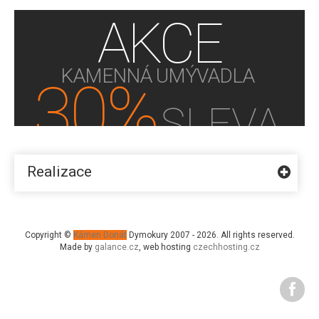
AKCE
KAMENNÁ UMÝVADLA
30%
SLEVA
KUPTE NYNÍ!
Realizace
Copyright ©
Kámen Donát
Dymokury 2007 - 2026. All rights reserved.
Made by
galance.cz
, web hosting
czechhosting.cz