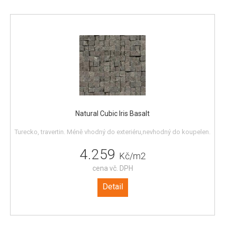
Natural Cubic Iris Basalt
Turecko, travertin. Méně vhodný do exteriéru,nevhodný do koupelen.
4.259
Kč/m2
cena vč. DPH
Detail