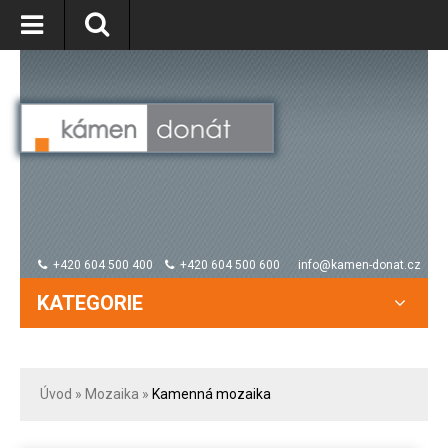
+420 604 500 400
+420 604 500 600
info@kamen-donat.cz
KATEGORIE
Úvod
»
Mozaika
»
Kamenná mozaika