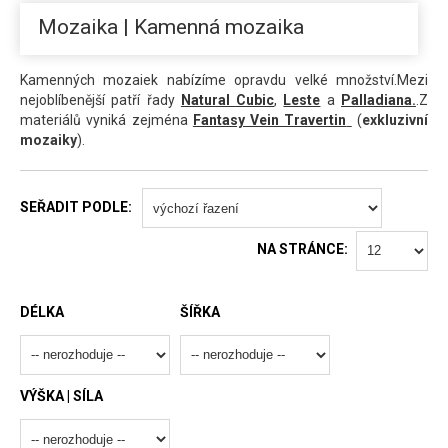
Mozaika | Kamenná mozaika
Kamenných mozaiek nabízíme opravdu velké množství.Mezi
nejoblíbenější patří řady
Natural Cubic
,
Leste
a
Palladiana
.
.Z
materiálů vyniká zejména
Fantasy Vein Travertin
(
exkluzivní
mozaiky
).
SEŘADIT PODLE:
NA STRÁNCE:
DÉLKA
ŠÍŘKA
VÝŠKA | SÍLA