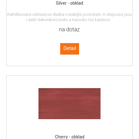
Silver - obklad
Rektifikovaná obkladová dlažba s lesklým povrchem. K dispozici jsou
i další dekorativní prvky a tvarovky (viz katalog).
na dotaz
Detail
Cherry - obklad