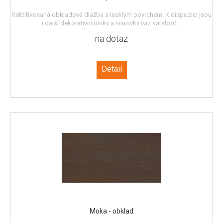
Rektifikovaná obkladová dlažba s lesklým povrchem. K dispozici jsou
i další dekorativní prvky a tvarovky (viz katalog).
na dotaz
Detail
Moka - obklad