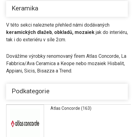
Keramika
V této sekci naleznete přehled námi dodávaných
keramických dlažeb
,
obkladů,
mozaiek
jak do interiéru,
tak i do exteriéru v síle 2cm.
Dovážíme výrobky renomovaný firem
Atlas Concorde
, La
Fabbrica/
Ava Ceramica
a
Keope
nebo mozaiek Hisbalit,
Appiani, Sicis, Bisazza a Trend.
Podkategorie
Atlas Concorde (163)