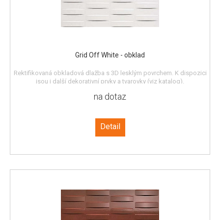
Grid Off White - obklad
Rektifikovaná obkladová dlažba s 3D lesklým povrchem. K dispozici
jsou i další dekorativní prvky a tvarovky (viz katalog).
na dotaz
Detail