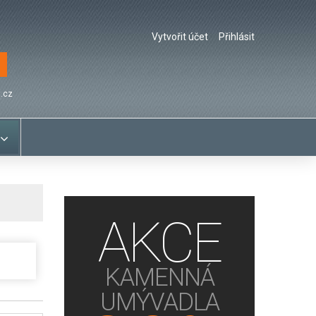
Vytvořit účet
Přihlásit
.cz
AKCE
KAMENNÁ
UMÝVADLA