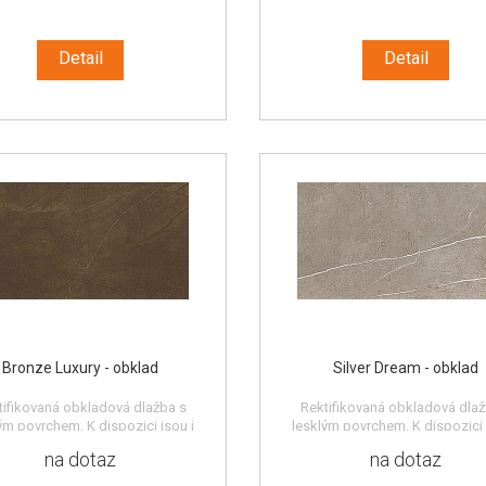
Detail
Detail
Bronze Luxury - obklad
Silver Dream - obklad
tifikovaná obkladová dlažba s
Rektifikovaná obkladová dlaž
ým povrchem. K dispozici jsou i
lesklým povrchem. K dispozici 
 dekorativní prvky a tvarovky (viz
další dekorativní prvky a tvarovk
na dotaz
na dotaz
katalog).
katalog).