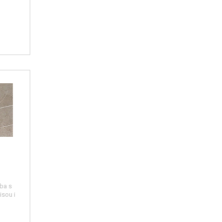
ba s
jsou i
y (viz