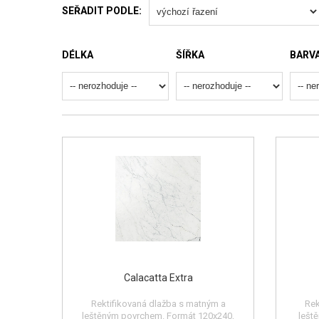
SEŘADIT PODLE:
DÉLKA
ŠÍŘKA
BARV
Calacatta Extra
Rektifikovaná dlažba s matným a
Rek
leštěným povrchem. Formát 120x240,
lešt