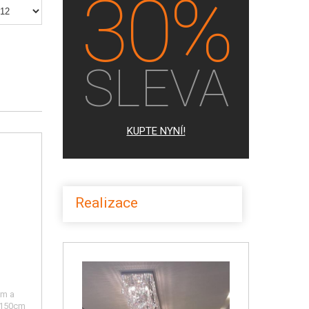
30%
SLEVA
KUPTE NYNÍ!
Realizace
ým a
x150cm