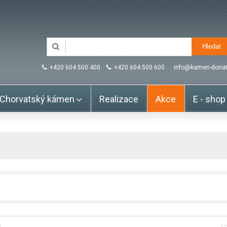
+420 604 500 400
+420 604 500 600
info@kamen-donat
Chorvatský kámen
Realizace
Akce
E - shop