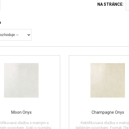
NA STRÁNCE:
A
Moon Onyx
Champagne Onyx
tifikovaná dlažba s matným a
Rektifikovaná dlažba s matn
ěným povrchem. Sokl o rozměru
leštěným povrchem. Formát 75