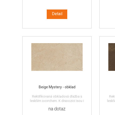
Detail
Beige Mystery - obklad
Rektifikovaná obkladová dlažba s
Rek
lesklým povrchem. K dispozici jsou i
leskl
další dekorativní prvky a tvarovky (viz
další
na dotaz
katalog).