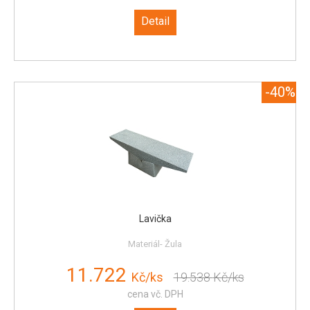
Detail
-40%
Lavička
Materiál- Žula
11.722
Kč/ks
19.538
Kč/ks
cena vč. DPH