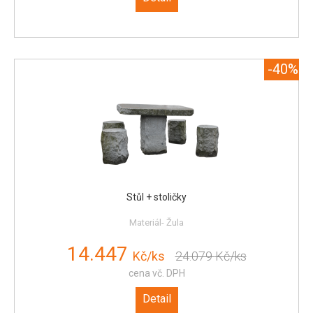
-40%
Stůl + stoličky
Materiál- Žula
14.447
Kč/ks
24.079
Kč/ks
cena vč. DPH
Detail