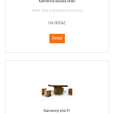
Kamenná lavička čedič
čedič, cena a dostupnost na dotaz
na dotaz
Detail
Kamenný stůl 01