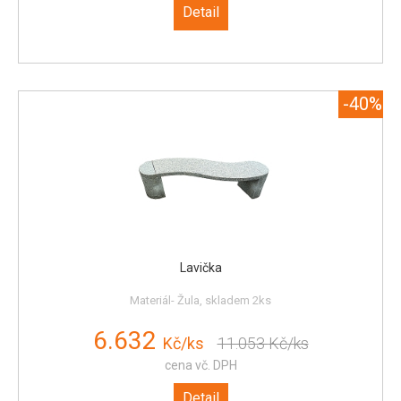
Detail
-40%
Lavička
Materiál- Žula, skladem 2ks
6.632
Kč/ks
11.053
Kč/ks
cena vč. DPH
Detail