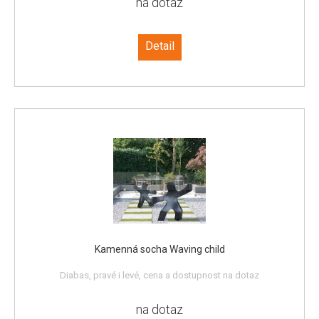
na dotaz
Detail
Kamenná socha Waving child
Diabas, pravé i levé, cena a dostupnost na dotaz
na dotaz