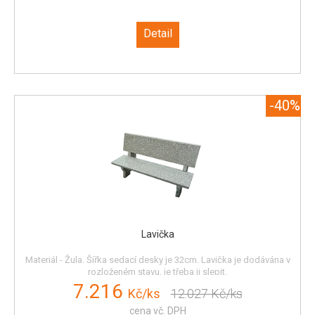
Detail
-40%
Lavička
Materiál - Žula. Šířka sedací desky je 32cm. Lavička je dodávána v
rozloženém stavu, je třeba ji slepit.
7.216
Kč/ks
12.027
Kč/ks
cena vč. DPH