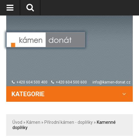
+420 604 500 400
+420 604 500 600
info@kamen-donat.cz
KATEGORIE
Úvod
»
Kámen
»
Přírodní kámen - doplňky
»
Kamenné
doplňky