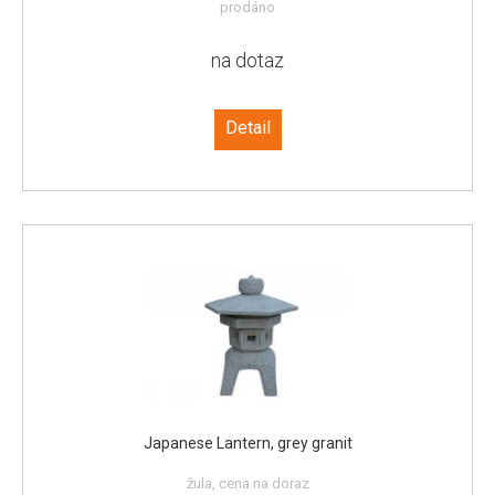
prodáno
na dotaz
Detail
Japanese Lantern, grey granit
žula, cena na doraz