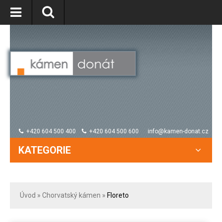
+420 604 500 400
+420 604 500 600
info@kamen-donat.cz
KATEGORIE
Úvod
»
Chorvatský kámen
»
Floreto