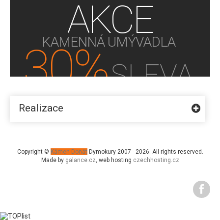
AKCE
KAMENNÁ UMÝVADLA
30%
SLEVA
KUPTE NYNÍ!
Realizace
Copyright ©
Kámen Donát
Dymokury 2007 - 2026. All rights reserved.
Made by
galance.cz
, web hosting
czechhosting.cz