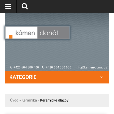
+420 604 500 400
+420 604 500 600
info@kamen-donat.cz
KATEGORIE
Úvod
»
Keramika
»
Keramické dlažby