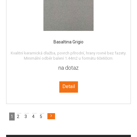
Basaltina Grigio
Kvalitní keramická dlažba, povrch přírodní, hrany rovné bez fazety.
Minimální odběr balení 1,44m2 u formátu 60x60cm.
na dotaz
Detail
1
2
3
4
5