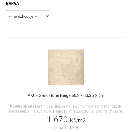
BARVA
AKCE Sandstone Beige 60,3 x 60,3 x 2 cm
Kvalitní slinutá keramická dlažba v síle 2cm vhodná pro montáž do
lepidla nebo i na sucho. V 1. jakosti, mrazuvzdorná, odolná UV záření
a tedy barevně stála. Dlažba není rektifikovaná, je kalibrovaná (tj.
1.670
Kč/m2
tříděná dle velikosti v jednom kalibru, s určitou tolerancí). Odběr po
balení a 0,73m2. Barva je béžová s jemnou kresbou. Povrch R11.
cena vč. DPH
Dostupná pouze do vyprodání zásob (381,79m2) Vzorky jsou k vidění