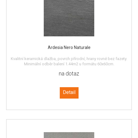
Ardesia Nero Naturale
Kvalitní keramická dlažba, povrch přírodní, hrany rovné bez fazety.
Minimální odběr balení 1,44m2 u formátu 60x60cm.
na dotaz
Detail