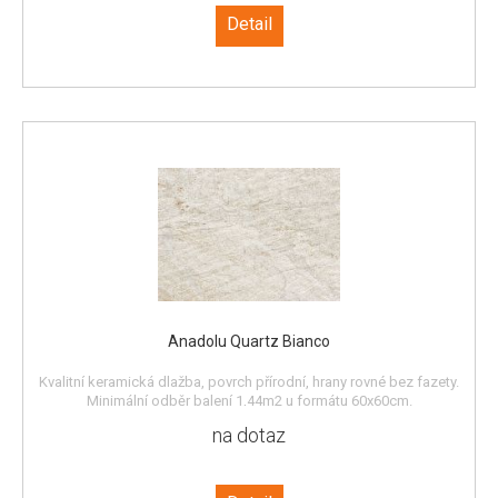
a mteriál k odběru v Dymokurech Objednávku lze provést na email
Detail
info@kamen-donat.cz nebo telefonicky na 604 500 400. Dopravu Vám
naceníme a zajistíme podle místa určení a možnosti skládání na místě.
Anadolu Quartz Bianco
Kvalitní keramická dlažba, povrch přírodní, hrany rovné bez fazety.
Minimální odběr balení 1,44m2 u formátu 60x60cm.
na dotaz