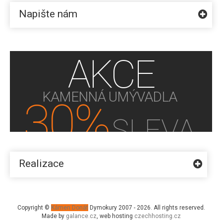
Napište nám
AKCE
KAMENNÁ UMÝVADLA
30%
SLEVA
KUPTE NYNÍ!
Realizace
Copyright ©
Kámen Donát
Dymokury 2007 - 2026. All rights reserved.
Made by
galance.cz
, web hosting
czechhosting.cz