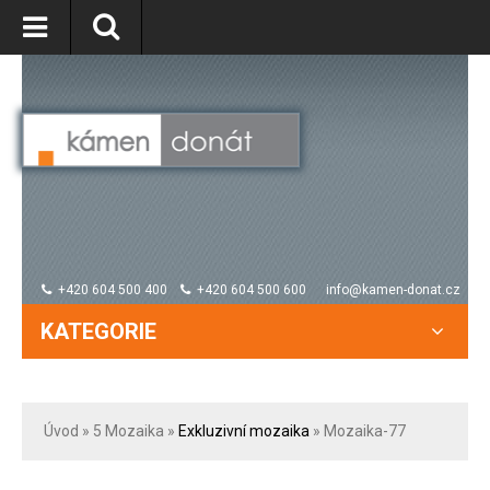
+420 604 500 400
+420 604 500 600
info@kamen-donat.cz
KATEGORIE
Úvod
» 5
Mozaika
»
Exkluzivní mozaika
» Mozaika-77