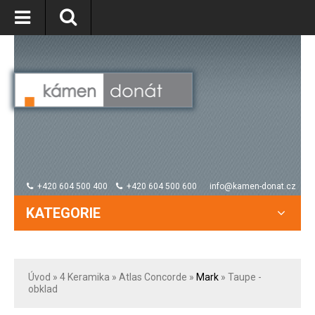
+420 604 500 400
+420 604 500 600
info@kamen-donat.cz
KATEGORIE
Úvod
» 4
Keramika
»
Atlas Concorde
»
Mark
» Taupe -
obklad