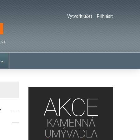
Vytvořit účet
Přihlásit
.cz
AKCE
y
Legno Mogano Naturale
KAMENNÁ
UMÝVADLA