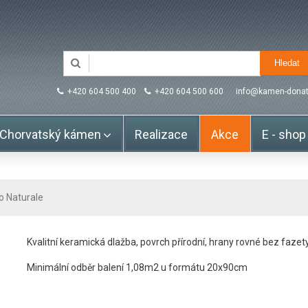
+420 604 500 400
+420 604 500 600
info@kamen-donat
Chorvatský kámen
Realizace
Akce
E - shop
 Naturale
Kvalitní keramická dlažba, povrch přírodní, hrany rovné bez fazet
Minimální odběr balení 1,08m2 u formátu 20x90cm