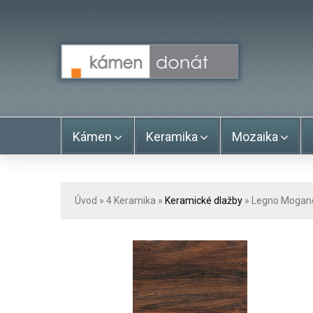
Kámen
Keramika
Mozaika
Úvod
» 4
Keramika
»
Keramické dlažby
» Legno Mogano