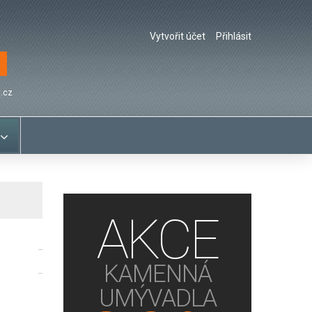
Vytvořit účet
Přihlásit
.cz
AKCE
Crema
KAMENNÁ
UMÝVADLA