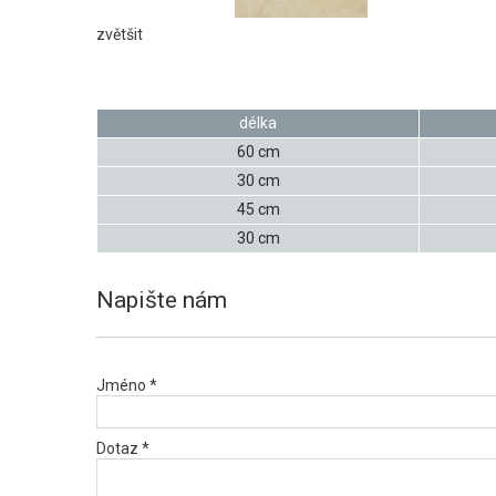
zvětšit
délka
60 cm
30 cm
45 cm
30 cm
Napište nám
Jméno *
Dotaz *