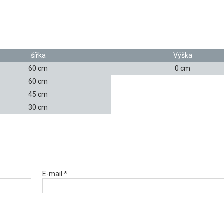
šířka
Výška
60 cm
0 cm
60 cm
45 cm
30 cm
E-mail *