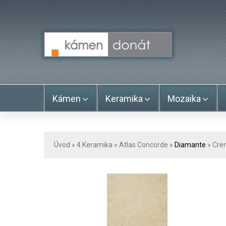
Kámen
Keramika
Mozaika
Úvod
» 4
Keramika
»
Atlas Concorde
»
Diamante
» Cre