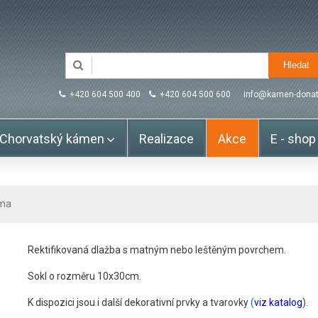
+420 604 500 400
+420 604 500 600
info@kamen-donat
Chorvatský kámen
Realizace
Akce
E - shop
ma
Rektifikovaná dlažba s matným nebo leštěným povrchem.
Sokl o rozměru 10x30cm.
K dispozici jsou i další dekorativní prvky a tvarovky
(
viz katalog
).