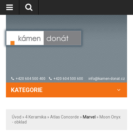
+420 604 500 400
+420 604 500 600
info@kamen-donat.cz
KATEGORIE
Úvod
» 4
Keramika
»
Atlas Concorde
»
Marvel
» Moon Onyx
- obklad