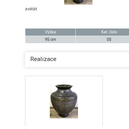
zvětšit
Výška
Kat. číslo
95 cm
05
Realizace