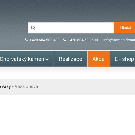
+420 604 500 400
+420 604 500 600
info@kamen-donat
Chorvatský kámen
Realizace
Akce
E - shop
 vázy
» Váza cínová