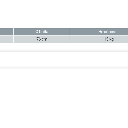
Ø hrdla
Hmotnost
76 cm
115 kg