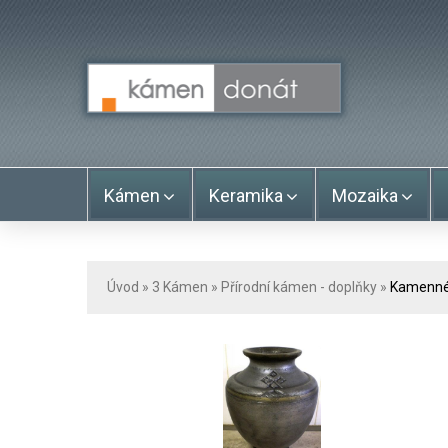
Kámen
Keramika
Mozaika
Úvod
» 3
Kámen
»
Přírodní kámen - doplňky
»
Kamenné