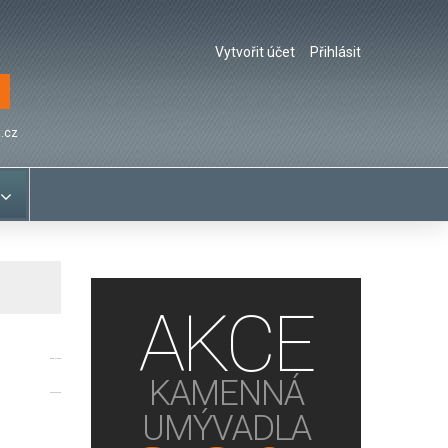
Vytvořit účet
Přihlásit
.cz
AKCE
Váza cínová
KAMENNÁ
UMÝVADLA