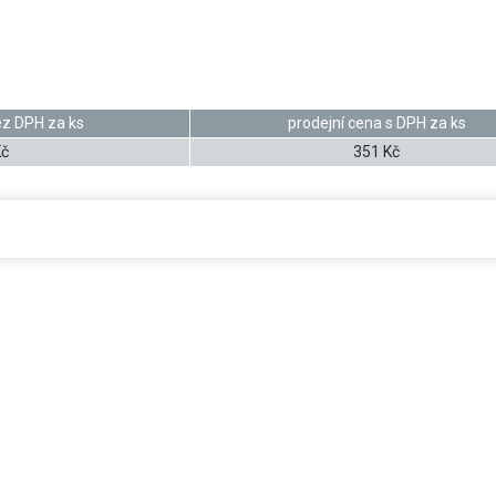
ez DPH za ks
prodejní cena s DPH za ks
Kč
351 Kč