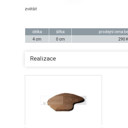
zvětšit
délka
šířka
prodejní cena b
4 cm
0 cm
290 
Realizace