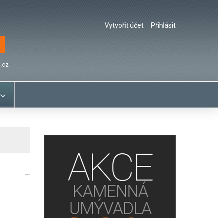
Vytvořit účet
Přihlásit
.cz
AKCE
Šlapák 02
KAMENNÁ
UMÝVADLA