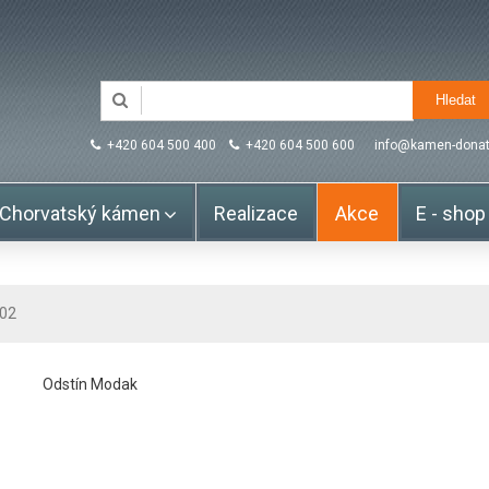
+420 604 500 400
+420 604 500 600
info@kamen-donat
Chorvatský kámen
Realizace
Akce
E - shop
 02
Odstín Modak