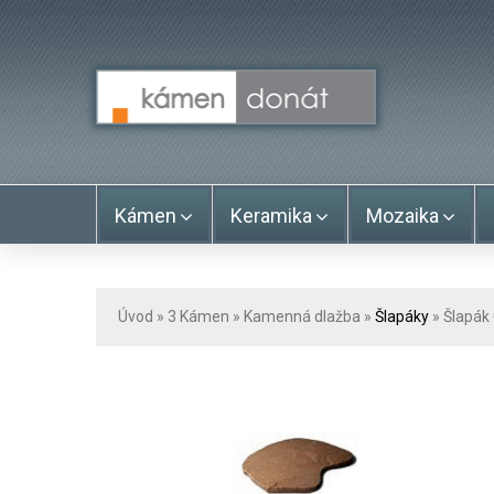
Kámen
Keramika
Mozaika
Úvod
» 3
Kámen
»
Kamenná dlažba
»
Šlapáky
» Šlapák