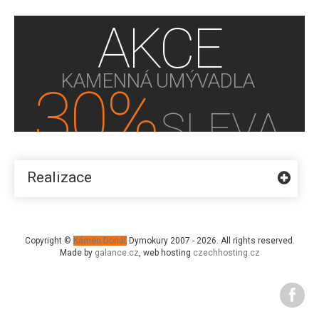
AKCE
KAMENNÁ UMÝVADLA
30%
SLEVA
KUPTE NYNÍ!
Realizace
Copyright ©
Kámen Donát
Dymokury 2007 - 2026. All rights reserved.
Made by
galance.cz
, web hosting
czechhosting.cz