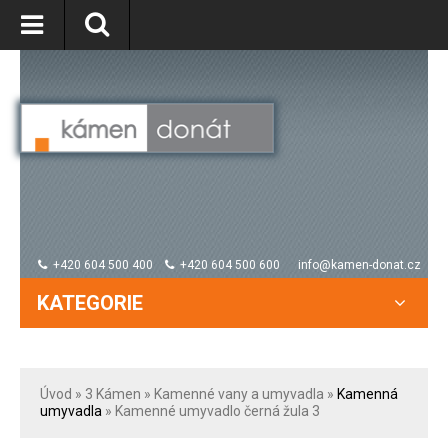
+420 604 500 400
+420 604 500 600
info@kamen-donat.cz
KATEGORIE
Úvod
» 3
Kámen
»
Kamenné vany a umyvadla
»
Kamenná
umyvadla
» Kamenné umyvadlo černá žula 3