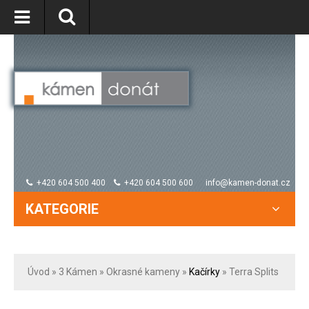
+420 604 500 400
+420 604 500 600
info@kamen-donat.cz
KATEGORIE
Úvod
» 3
Kámen
»
Okrasné kameny
»
Kačírky
» Terra Splits