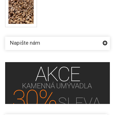
Napište nám
AKCE
KAMENNÁ UMÝVADLA
30%
SLEVA