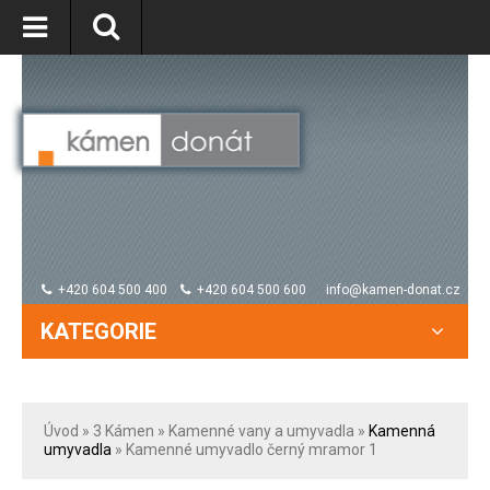
+420 604 500 400
+420 604 500 600
info@kamen-donat.cz
KATEGORIE
Úvod
» 3
Kámen
»
Kamenné vany a umyvadla
»
Kamenná
umyvadla
» Kamenné umyvadlo černý mramor 1