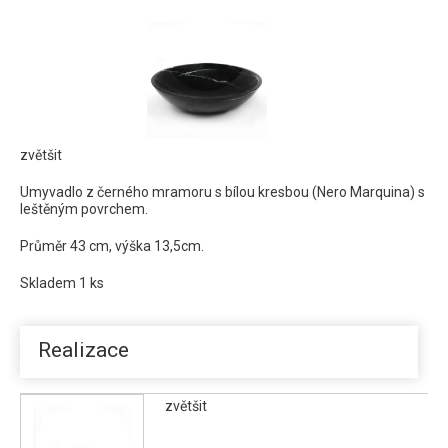
Kamenné umyvadlo černý mramor 1
zvětšit
Umyvadlo z černého mramoru s bílou kresbou (Nero Marquina) s
leštěným povrchem.
Průměr 43 cm, výška 13,5cm.
Skladem 1 ks
Realizace
zvětšit