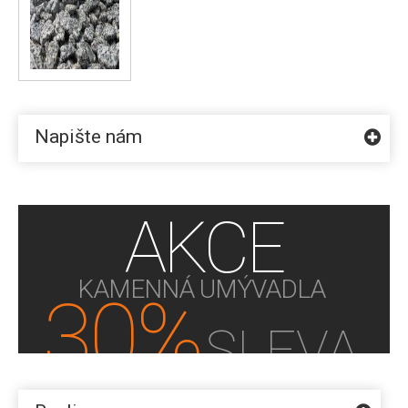
Napište nám
AKCE
KAMENNÁ UMÝVADLA
30%
SLEVA
KUPTE NYNÍ!