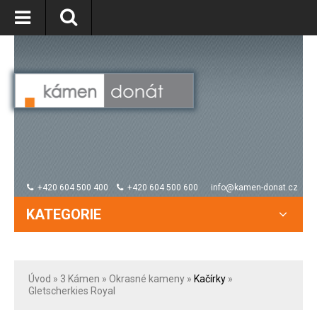
+420 604 500 400
+420 604 500 600
info@kamen-donat.cz
KATEGORIE
Úvod
» 3
Kámen
»
Okrasné kameny
»
Kačírky
»
Gletscherkies Royal