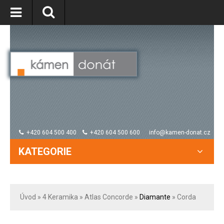
+420 604 500 400
+420 604 500 600
info@kamen-donat.cz
KATEGORIE
Úvod
» 4
Keramika
»
Atlas Concorde
»
Diamante
» Corda